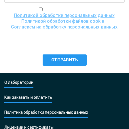
Я ознакомился(ась) с
Политикой обработки персональных данных
,
Политикой обработки файлов cookie
и
Согласием на обработку персональных данных
,
понимаю цели обработки моих персональных данных,
включая возможность их трансграничной передачи
для проведения исследования, и даю согласие ООО
«Центр ДНК тест» на их обработку.
О лаборатории
Как заказать и оплатить
Политика обработки персональных данных
Лицензии и сертификаты