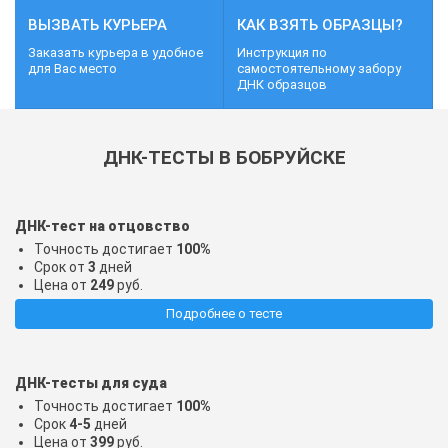
ВЫЗВАТЬ КУРЬЕРА
КАК ВЗЯТЬ ОБРАЗЦЫ?
Заказать курьера в удобное
Инструкция по
для Вас место
самостоятельному забору
ДНК образцов
ДНК-ТЕСТЫ В БОБРУЙСКЕ
ДНК-тест на отцовство
Точность достигает
100%
Срок от
3
дней
Цена от
249
руб.
Подробнее о тесте
ДНК-тесты для суда
Точность достигает
100%
Срок
4-5
дней
Цена от
399
руб.