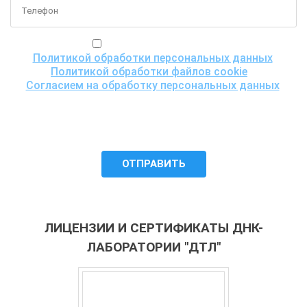
Я ознакомился(ась) с
Политикой обработки персональных данных
,
Политикой обработки файлов cookie
и
Согласием на обработку персональных данных
,
понимаю цели обработки моих персональных данных,
включая возможность их трансграничной передачи
для проведения исследования, и даю согласие ООО
«Центр ДНК тест» на их обработку.
ЛИЦЕНЗИИ И СЕРТИФИКАТЫ ДНК-
ЛАБОРАТОРИИ "ДТЛ"