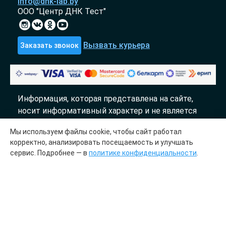
info@dnk-lab.by
ООО "Центр ДНК Тест"
Вызвать курьера
Заказать звонок
Информация, которая представлена на сайте,
носит информативный характер и не является
публичной офертой.
Мы используем файлы cookie, чтобы сайт работал
«DTL» 2017-2026
корректно, анализировать посещаемость и улучшать
сервис. Подробнее — в
политике конфиденциальности
.
Молекулярно генетический центр «ДТЛ»
сотрудничает с лабораториями «InLab genetics»
Медицинская лицензия № ЛО41-01148-
78/00644845 от 23.03.2023
ООО «Центр ДНК тест», УИП 193700536.